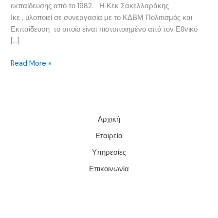
εκπαίδευσης από το 1982. Η Κεκ Σακελλαράκης
Ικε , υλοποιεί σε συνεργασία με το ΚΔΒΜ Πολιτισμός και
Εκπαίδευση το οποίο είναι πιστοποιημένο από τον Εθνικό
[…]
dokimi
Read More »
Αρχική
Εταιρεία
Υπηρεσίες
Επικοινωνία